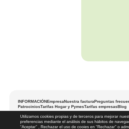
INFORMACIÓN
Empresa
Nuestra factura
Preguntas frecue
Patrocinios
Tarifas Hogar y Pymes
Tarifas empresas
Blog
Utilizamos cookies propias y de terceros para mejorar nuest
preferencias mediante el análisis de sus hábitos de navega
“Aceptar” , Rechazar el uso de cooies en “Rechazar” o admi