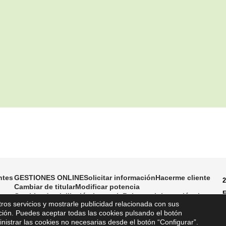
ntes
GESTIONES ONLINE
Solicitar información
Hacerme cliente
Cambiar de titular
Modificar potencia
E
Cambiar domiciliación bancaria
Baja suministro eléctrico
ros servicios y mostrarle publicidad relacionada con sus
P
ción. Puedes aceptar todas las cookies pulsando el botón
S
nistrar las cookies no necesarias desde el botón “Configurar”.