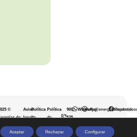
2025 ©
Aviso
Política
Política
900
WhatsApp
info@energiasdepanticos
Facebook
nergías de
legal
de
de
535
anticosa
privacidad
cookies
136
Aceptar
Rechazar
Configurar
.L.